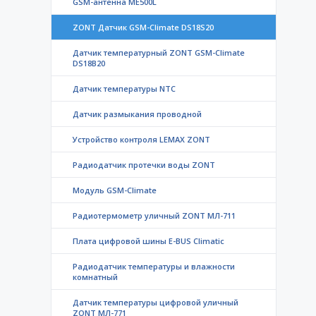
GSM-антенна ME500L
ZONT Датчик GSM-Climate DS18S20
Датчик температурный ZONT GSM-Climate
DS18B20
Датчик температуры NTC
Датчик размыкания проводной
Устройство контроля LEMAX ZONT
Радиодатчик протечки воды ZONT
Модуль GSM-Climate
Радиотермометр уличный ZONT МЛ-711
Плата цифровой шины E-BUS Climatic
Радиодатчик температуры и влажности
комнатный
Датчик температуры цифровой уличный
ZONT МЛ-771