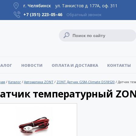
г. Челябинск
ул. Танкистов д. 177А, оф. 311
+7 (351)
223-05-46
Обратный звонок
ТАЛОГ
НОВОСТИ
ОПЛАТА И ДОСТАВКА
КОНТАКТЫ
ная
/
Каталог
/
Автоматика ZONT
/
ZONT Датчик GSM-Climate DS18S20
/
Датчик те
атчик температурный ZONT