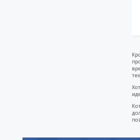
Кр
пр
вр
те
Хо
иде
Ко
до
по