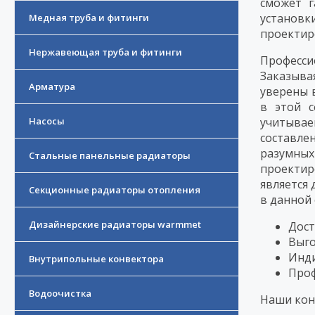
сможет г
установк
Медная труба и фитинги
проектир
Нержавеющая труба и фитинги
Професси
Заказыва
Арматура
уверены 
в этой с
Насосы
учитывае
составле
разумных
Стальные панельные радиаторы
проектир
является 
Секционные радиаторы отопления
в данной
Дизайнерские радиаторы warmmet
Дост
Выго
Инди
Внутрипольные конвектора
Проф
Водоочистка
Наши кон