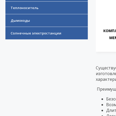
Теплоноситель
Дымоходы
КОМП
Солнечные электростанции
МЕ
Существу
изготовл
характери
Преимуще
Безо
Возм
Длит