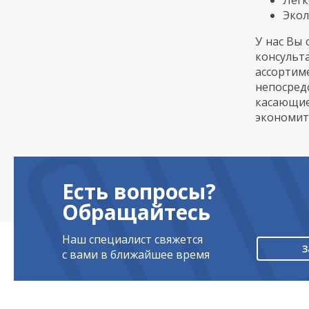
Легк
Экол
У нас Вы
консульт
ассортим
непосред
касающие
экономите
Есть вопросы?
Обращайтесь
Наш специалист свяжется
З
с вами в ближайшее время