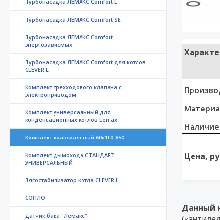
Турбонасадка ЛЕМАКС Comfort L
Турбонасадка ЛЕМАКС Comfort SE
Турбонасадка ЛЕМАКС Comfort
энергозависмых
Характе
Турбонасадка ЛЕМАКС Comfort для котлов
CLEVER L
Комплект трехходового клапана с
Произво
электроприводом
Материа
Комплект универсальный для
конденсационных котлов Lemax
Наличие
Комплект коаксиальный 60х100-850
Цена, ру
Комплект дымохода СТАНДАРТ
УНИВЕРСАЛЬНЫЙ
Тягостабилизатор котла CLEVER L
СОПЛО
Данный 
Датчик бака "Лемакс"
(«антилед