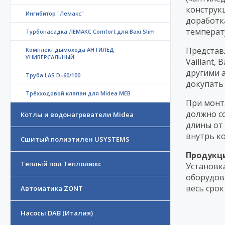
конструк
Ингибитор "Лемакс"
доработк
температ
Турбонасадка ЛЕМАКС Comfort для Baxi Slim
Представ
Комплект дымохода АНТИЛЕД
УНИВЕРСАЛЬНЫЙ
Vaillant, 
другими 
Труба LAS D=60/100
докупать
Трёхходовой клапан для Midea MEB
При монт
должно со
Котлы и водонагреватели Midea
длины от 
внутрь к
Сшитый полиэтилен USYSTEMS
Продукци
Теплый пол Теплолюкс
Установк
оборудов
весь срок
Автоматика ZONT
Насосы DAB (Италия)