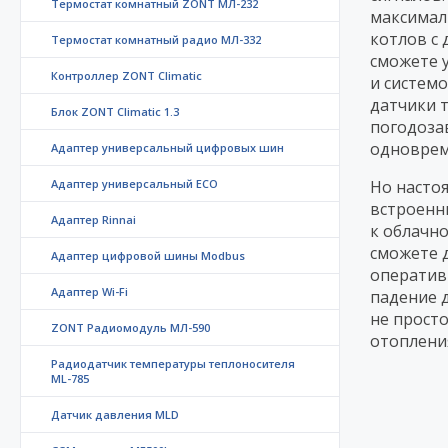
Термостат комнатный ZONT МЛ-232
максимал
котлов с
Термостат комнатный радио МЛ-332
сможете 
Контроллер ZONT Climatic
и систем
датчики 
Блок ZONT Climatic 1.3
погодоза
одноврем
Адаптер универсальный цифровых шин
Адаптер универсальный ECO
Но насто
встроенн
Адаптер Rinnai
к облачн
сможете 
Адаптер цифровой шины Modbus
оператив
Адаптер Wi-Fi
падение 
не прост
ZONT Радиомодуль МЛ-590
отоплени
Радиодатчик температуры теплоносителя
ML-785
Датчик давления MLD