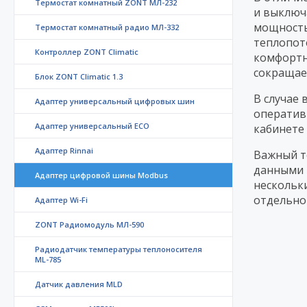
Термостат комнатный ZONT МЛ-232
и выключ
мощность
Термостат комнатный радио МЛ-332
теплопот
Контроллер ZONT Climatic
комфортн
сокращае
Блок ZONT Climatic 1.3
В случае
Адаптер универсальный цифровых шин
оператив
Адаптер универсальный ECO
кабинете
Адаптер Rinnai
Важный т
данными 
Адаптер цифровой шины Modbus
нескольки
отдельно
Адаптер Wi-Fi
ZONT Радиомодуль МЛ-590
Радиодатчик температуры теплоносителя
ML-785
Датчик давления MLD