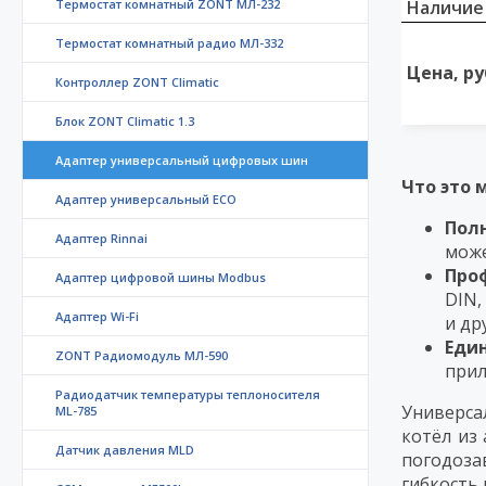
Термостат комнатный ZONT МЛ-232
Наличие
Термостат комнатный радио МЛ-332
Цена, ру
Контроллер ZONT Climatic
Блок ZONT Climatic 1.3
Адаптер универсальный цифровых шин
Что это 
Адаптер универсальный ECO
Пол
Адаптер Rinnai
може
Про
Адаптер цифровой шины Modbus
DIN,
Адаптер Wi-Fi
и др
Еди
ZONT Радиомодуль МЛ-590
прил
Радиодатчик температуры теплоносителя
Универса
ML-785
котёл из
Датчик давления MLD
погодоза
гибкость