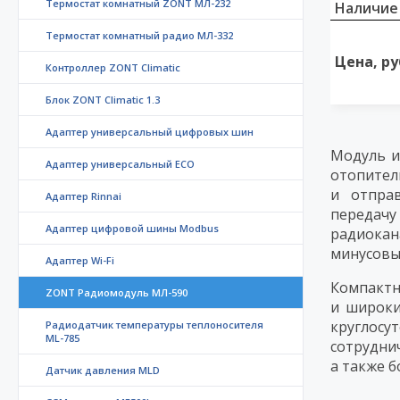
Термостат комнатный ZONT МЛ-232
Наличие
Термостат комнатный радио МЛ-332
Цена, ру
Контроллер ZONT Climatic
Блок ZONT Climatic 1.3
Адаптер универсальный цифровых шин
Модуль и
Адаптер универсальный ECO
отопител
и отпра
Адаптер Rinnai
передачу
Адаптер цифровой шины Modbus
радиокан
минусовы
Адаптер Wi-Fi
Компактн
ZONT Радиомодуль МЛ-590
и широки
круглосу
Радиодатчик температуры теплоносителя
ML-785
сотрудни
а также б
Датчик давления MLD