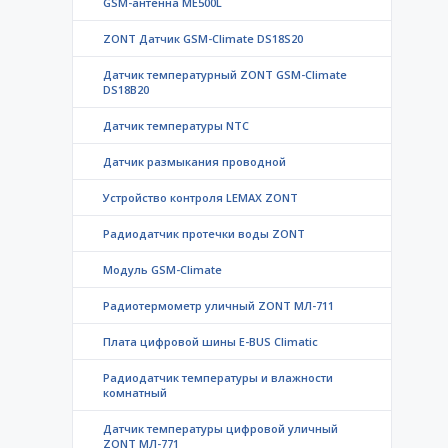
GSM-антенна ME500L
ZONT Датчик GSM-Climate DS18S20
Датчик температурный ZONT GSM-Climate
DS18B20
Датчик температуры NTC
Датчик размыкания проводной
Устройство контроля LEMAX ZONT
Радиодатчик протечки воды ZONT
Модуль GSM-Climate
Радиотермометр уличный ZONT МЛ-711
Плата цифровой шины E-BUS Climatic
Радиодатчик температуры и влажности
комнатный
Датчик температуры цифровой уличный
ZONT МЛ-771