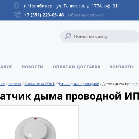
г. Челябинск
ул. Танкистов д. 177А, оф. 311
+7 (351)
223-05-46
Обратный звонок
ТАЛОГ
НОВОСТИ
ОПЛАТА И ДОСТАВКА
КОНТАКТЫ
ная
/
Каталог
/
Автоматика ZONT
/
Датчик дыма проводной
/
Датчик дыма провод
атчик дыма проводной ИП