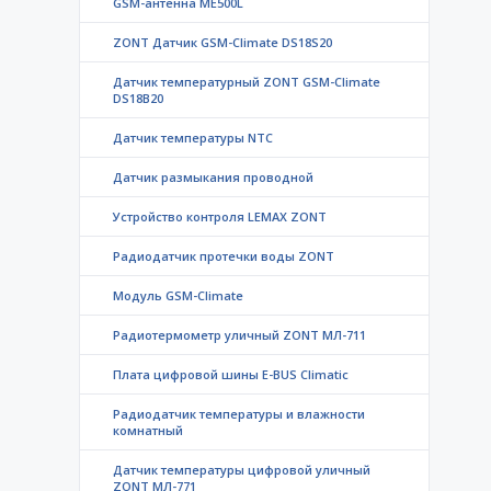
GSM-антенна ME500L
ZONT Датчик GSM-Climate DS18S20
Датчик температурный ZONT GSM-Climate
DS18B20
Датчик температуры NTC
Датчик размыкания проводной
Устройство контроля LEMAX ZONT
Радиодатчик протечки воды ZONT
Модуль GSM-Climate
Радиотермометр уличный ZONT МЛ-711
Плата цифровой шины E-BUS Climatic
Радиодатчик температуры и влажности
комнатный
Датчик температуры цифровой уличный
ZONT МЛ-771