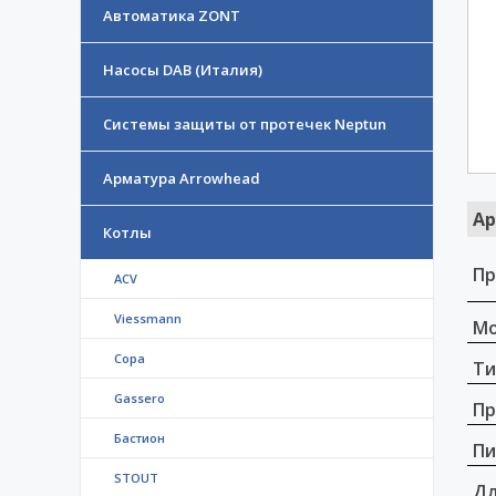
Автоматика ZONT
Насосы DAB (Италия)
Системы защиты от протечек Neptun
Арматура Arrowhead
Ар
Котлы
Пр
ACV
Viessmann
Мо
Copa
Ти
Gassero
Пр
Бастион
Пи
STOUT
Дл