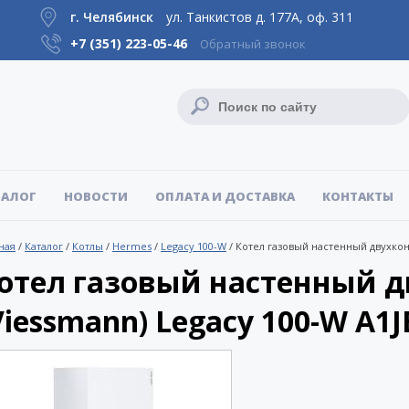
г. Челябинск
ул. Танкистов д. 177А, оф. 311
+7 (351)
223-05-46
Обратный звонок
ТАЛОГ
НОВОСТИ
ОПЛАТА И ДОСТАВКА
КОНТАКТЫ
ная
/
Каталог
/
Котлы
/
Hermes
/
Legacy 100-W
/
Котел газовый настенный двухконт
отел газовый настенный 
Viessmann) Legacy 100-W A1JB