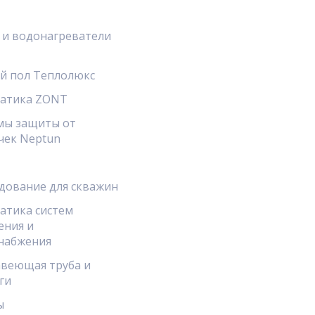
 и водонагреватели
й пол Теплолюкс
атика ZONT
мы защиты от
чек Neptun
дование для скважин
атика систем
ения и
набжения
веющая труба и
ги
ы