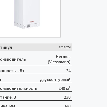
тикул
8010024
Hermes
оизводитель
(Viessmann)
щность, кВт
24
п
двухконтурный
оизводительность
240 м²
тание, В
230
ина, мм
340