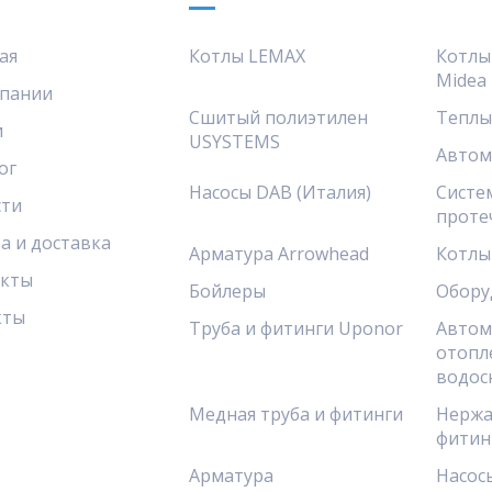
ая
Котлы LEMAX
Котлы
Midea
пании
Сшитый полиэтилен
Теплы
и
USYSTEMS
Автом
ог
Насосы DAB (Италия)
Систе
сти
проте
а и доставка
Арматура Arrowhead
Котлы
акты
Бойлеры
Обору
кты
Труба и фитинги Uponor
Автом
отопл
водос
Медная труба и фитинги
Нержа
фитин
Арматура
Насос