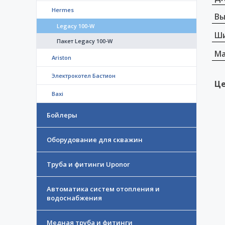
Hermes
Вы
Legacy 100-W
Ши
Пакет Legacy 100-W
Ма
Ariston
Электрокотел Бастион
Це
Baxi
Бойлеры
Оборудование для скважин
Труба и фитинги Uponor
Автоматика систем отопления и
водоснабжения
Медная труба и фитинги