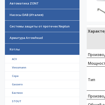
Автоматика ZONT
Насосы DAB (Италия)
Системы защиты от протечек Neptun
Характе
Арматура Arrowhead
Котлы
Произво
ACV
Мощност
Viessmann
Copa
Тип
Gassero
Бастион
Произво
STOUT
Общий о