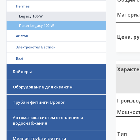
Hermes
Материа
Legacy 100-W
Пакет Legacy 100-W
Ariston
Цена, ру
Электрокотел Бастион
Baxi
Характе
Бойлеры
Оборудование для скважин
Произво
Труба и фитинги Uponor
Мощност
Автоматика систем отопления и
водоснабжения
Тип
Медная труба и фитинги