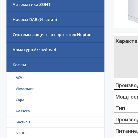
Автоматика ZONT
Насосы DAB (Италия)
Системы защиты от протечек Neptun
Характе
Арматура Arrowhead
Котлы
ACV
Произво
Viessmann
Мощност
Copa
Тип
Gassero
Произво
Бастион
Питание,
STOUT