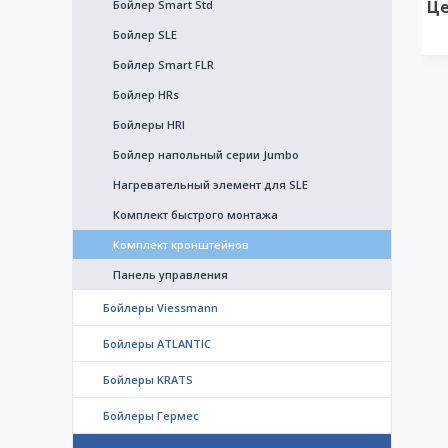
Це
Бойлер Smart Std
Бойлер SLE
Бойлер Smart FLR
Бойлер HRs
Бойлеры HRI
Бойлер напольный серии Jumbo
Нагревательный элемент для SLE
Комплект быстрого монтажа
Комплект кронштейнов
Панель управления
Бойлеры Viessmann
Бойлеры ATLANTIC
Бойлеры KRATS
Бойлеры Гермес