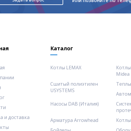
Или позвоните по теле
ная
Каталог
ая
Котлы LEMAX
Котлы
Midea
пании
Сшитый полиэтилен
Теплы
и
USYSTEMS
Автом
ог
Насосы DAB (Италия)
Систе
сти
проте
а и доставка
Арматура Arrowhead
Котлы
акты
Бойлеры
Обору