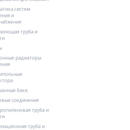
атика систем
ения и
набжения
веющая труба и
ги
ы
онные радиаторы
ения
ипольные
ктора
анные баки
овые соединения
ропиленовая труба и
ги
изационная труба и