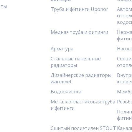
кты
Труба и фитинги Uponor
Автом
отопл
водос
Медная труба и фитинги
Нержа
фитин
Арматура
Насос
Стальные панельные
Секци
радиаторы
отопл
Дизайнерские радиаторы
Внутр
warmmet
конве
Водоочистка
Мембр
Металлопластиковая труба
Резьб
и фитинги
Полип
фитин
Сшитый полиэтилен STOUT
Канал