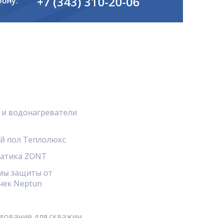
+7 (343) 310-20-06
фону:
 и водонагреватели
й пол Теплолюкс
атика ZONT
мы защиты от
чек Neptun
дование для скважин