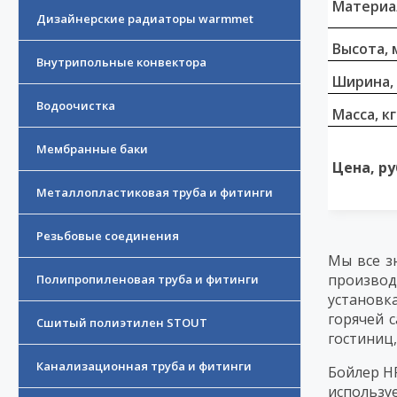
Материа
Дизайнерские радиаторы warmmet
Высота, 
Внутрипольные конвектора
Ширина,
Водоочистка
Масса, кг
Мембранные баки
Цена, ру
Металлопластиковая труба и фитинги
Резьбовые соединения
Мы все з
производ
Полипропиленовая труба и фитинги
установк
горячей 
Сшитый полиэтилен STOUT
гостиниц
Канализационная труба и фитинги
Бойлер HR
использу