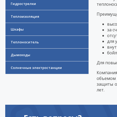
Гидрострелки
теплоноси
Преимуще
Теплоизоляция
высо
Шкафы
за с
отсу
для 
Теплоноситель
внут
бойл
Дымоходы
Для повы
Солнечные электростанции
Компани
объемом 
защиты о
лет.