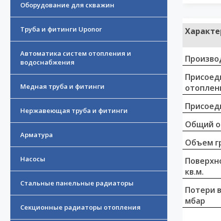
Оборудование для скважин
Труба и фитинги Uponor
Характе
Автоматика систем отопления и
Произво
водоснабжения
Присоед
Медная труба и фитинги
отоплен
Присоед
Нержавеющая труба и фитинги
Общий о
Арматура
Объем г
Насосы
Поверхно
кв.м.
Стальные панельные радиаторы
Потери 
мбар
Секционные радиаторы отопления