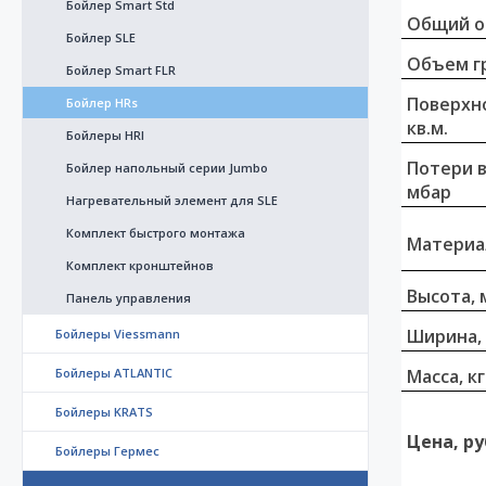
Бойлер Smart Std
Общий о
Бойлер SLE
Объем г
Бойлер Smart FLR
Поверхно
Бойлер HRs
кв.м.
Бойлеры HRI
Потери 
Бойлер напольный серии Jumbo
мбар
Нагревательный элемент для SLE
Комплект быстрого монтажа
Материа
Комплект кронштейнов
Высота, 
Панель управления
Ширина,
Бойлеры Viessmann
Бойлеры ATLANTIC
Масса, кг
Бойлеры KRATS
Цена, ру
Бойлеры Гермес