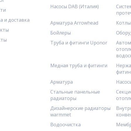
ог
Насосы DAB (Италия)
Систе
сти
проте
а и доставка
Арматура Arrowhead
Котлы
акты
Бойлеры
Обору
кты
Труба и фитинги Uponor
Автом
отопл
водос
Медная труба и фитинги
Нержа
фитин
Арматура
Насос
Стальные панельные
Секци
радиаторы
отопл
Дизайнерские радиаторы
Внутр
warmmet
конве
Водоочистка
Мембр