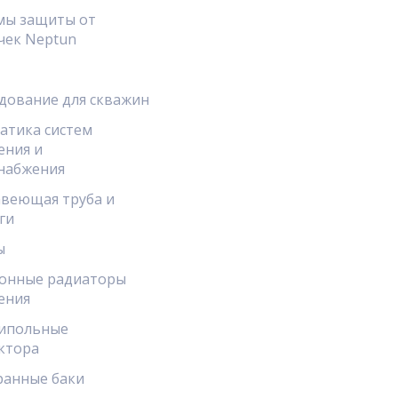
мы защиты от
чек Neptun
дование для скважин
атика систем
ения и
набжения
веющая труба и
ги
ы
онные радиаторы
ения
ипольные
ктора
анные баки