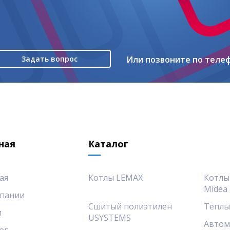
Задать вопрос
Или позвоните по теле
ная
Каталог
ая
Котлы LEMAX
Котлы
Midea
пании
Сшитый полиэтилен
Теплы
и
USYSTEMS
Автом