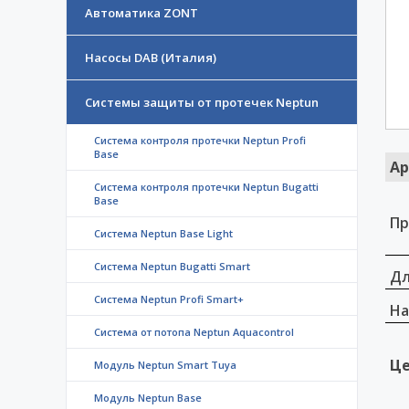
Автоматика ZONT
Насосы DAB (Италия)
Системы защиты от протечек Neptun
Система контроля протечки Neptun Profi
Base
Ар
Система контроля протечки Neptun Bugatti
Base
Пр
Система Neptun Base Light
Система Neptun Bugatti Smart
Дл
Система Neptun Profi Smart+
На
Система от потопа Neptun Aquacontrol
Це
Модуль Neptun Smart Tuya
Модуль Neptun Base