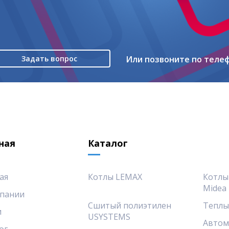
Задать вопрос
Или позвоните по теле
ная
Каталог
ая
Котлы LEMAX
Котлы
Midea
пании
Сшитый полиэтилен
Теплы
и
USYSTEMS
Автом