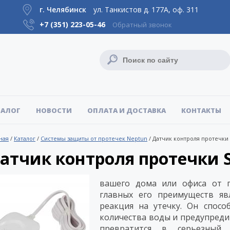
г. Челябинск
ул. Танкистов д. 177А, оф. 311
+7 (351)
223-05-46
Обратный звонок
ТАЛОГ
НОВОСТИ
ОПЛАТА И ДОСТАВКА
КОНТАКТЫ
ная
/
Каталог
/
Системы защиты от протечек Neptun
/
Датчик контроля протечки
атчик контроля протечки 
вашего дома или офиса от 
главных его преимуществ явл
реакция на утечку. Он спос
количества воды и предупредит
превратится в серьезный 