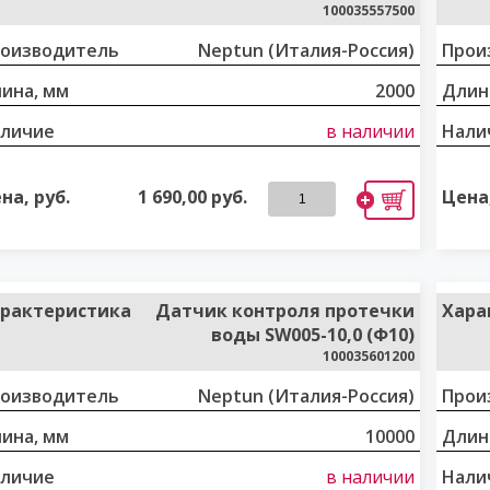
100035557500
оизводитель
Neptun (Италия-Россия)
Прои
ина, мм
2000
Длин
личие
в наличии
Нали
на, руб.
1 690,00
руб.
Цена,
рактеристика
Датчик контроля протечки
Хара
воды SW005-10,0 (Ф10)
100035601200
оизводитель
Neptun (Италия-Россия)
Прои
ина, мм
10000
Длин
личие
в наличии
Нали