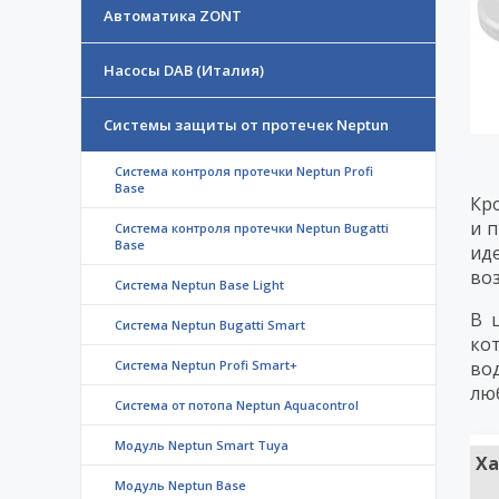
Автоматика ZONT
Насосы DAB (Италия)
Системы защиты от протечек Neptun
Система контроля протечки Neptun Profi
Base
Кр
и 
Система контроля протечки Neptun Bugatti
Base
ид
во
Система Neptun Base Light
В 
Система Neptun Bugatti Smart
ко
Система Neptun Profi Smart+
во
лю
Система от потопа Neptun Aquacontrol
Модуль Neptun Smart Tuya
Ха
Модуль Neptun Base