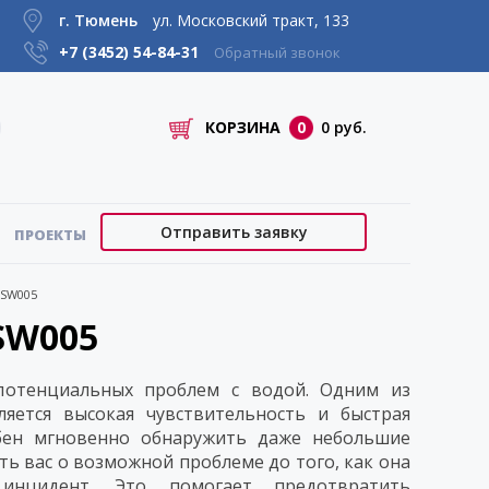
г. Тюмень
ул. Московский тракт, 133
+7 (3452)
54-84-31
Обратный звонок
КОРЗИНА
0
0 руб.
Отправить заявку
ПРОЕКТЫ
 SW005
SW005
потенциальных проблем с водой. Одним из
яется высокая чувствительность и быстрая
обен мгновенно обнаружить даже небольшие
ь вас о возможной проблеме до того, как она
инцидент. Это помогает предотвратить