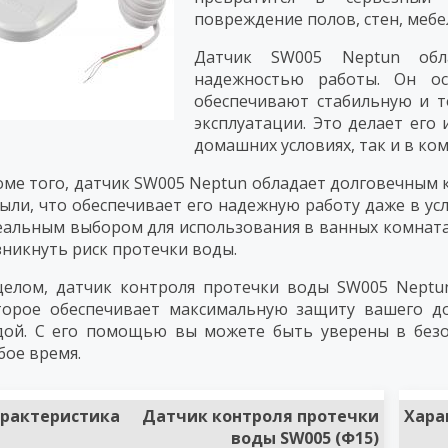
повреждение полов, стен, мебе
Датчик SW005 Neptun обл
надежностью работы. Он о
обеспечивают стабильную и т
эксплуатации. Это делает его
домашних условиях, так и в ко
оме того, датчик SW005 Neptun обладает долговечным
пыли, что обеспечивает его надежную работу даже в ус
еальным выбором для использования в ванных комнатах,
зникнуть риск протечки воды.
целом, датчик контроля протечки воды SW005 Neptun
торое обеспечивает максимальную защиту вашего д
дой. С его помощью вы можете быть уверены в безо
бое время.
рактеристика
Датчик контроля протечки
Хара
воды SW005 (Ф15)