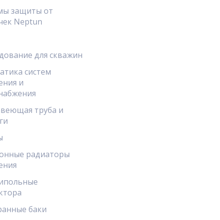
мы защиты от
чек Neptun
дование для скважин
атика систем
ения и
набжения
веющая труба и
ги
ы
онные радиаторы
ения
ипольные
ктора
анные баки