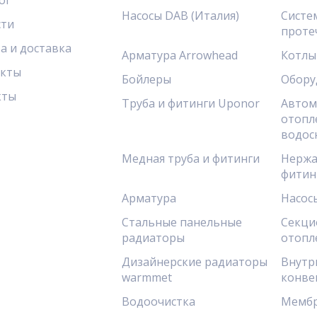
ог
Насосы DAB (Италия)
Систе
сти
проте
а и доставка
Арматура Arrowhead
Котлы
акты
Бойлеры
Обору
кты
Труба и фитинги Uponor
Автом
отопл
водос
Медная труба и фитинги
Нержа
фитин
Арматура
Насос
Стальные панельные
Секци
радиаторы
отопл
Дизайнерские радиаторы
Внутр
warmmet
конве
Водоочистка
Мембр