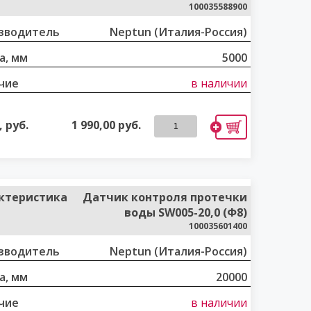
100035588900
зводитель
Neptun (Италия-Россия)
а, мм
5000
чие
в наличии
 руб.
1 990,00
руб.
ктеристика
Датчик контроля протечки
воды SW005-20,0 (Ф8)
100035601400
зводитель
Neptun (Италия-Россия)
а, мм
20000
чие
в наличии