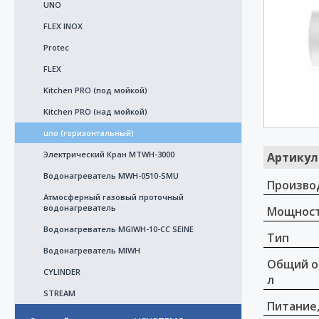
UNO
FLEX INOX
Protec
FLEX
Kitchen PRO (под мойкой)
Kitchen PRO (над мойкой)
uno (горизонтальный)
Электрический Кран MTWH-3000
Артикул
Водонагреватель MWH-0510-SMU
Произво
Атмосферный газовый проточный
водонагреватель
Мощност
Водонагреватель MGIWH-10-CC SEINE
Тип
Bодонагреватель MIWH
Общий о
CYLINDER
л
STREAM
Питание,