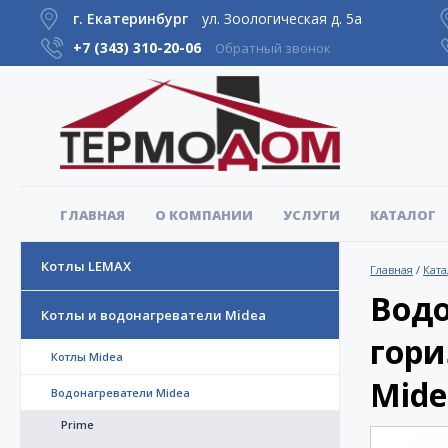
г. Екатеринбург
ул. Зоологическая д. 5а
+7 (343)
310-20-06
Обратный звонок
ГЛАВНАЯ
О КОМПАНИИ
УСЛУГИ
КАТАЛОГ
Котлы LEMAX
Главная
/
Ката
Водо
Котлы и водонагреватели Midea
гори
Котлы Midea
Mide
Водонагреватели Midea
Prime