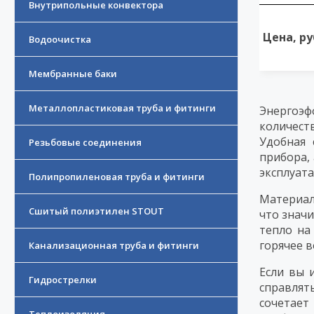
Внутрипольные конвектора
Цена, ру
Водоочистка
Мембранные баки
Металлопластиковая труба и фитинги
Энергоэф
количест
Удобная 
Резьбовые соединения
прибора,
эксплуата
Полипропиленовая труба и фитинги
Материал
Сшитый полиэтилен STOUT
что знач
тепло на
горячее 
Канализационная труба и фитинги
Если вы 
Гидрострелки
справлят
сочетает