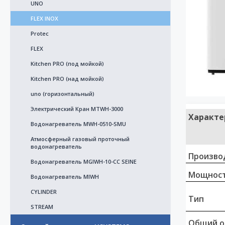
UNO
FLEX INOX
Protec
FLEX
Kitchen PRO (под мойкой)
Kitchen PRO (над мойкой)
uno (горизонтальный)
Электрический Кран MTWH-3000
Характе
Водонагреватель MWH-0510-SMU
Атмосферный газовый проточный
водонагреватель
Произво
Водонагреватель MGIWH-10-CC SEINE
Мощност
Bодонагреватель MIWH
CYLINDER
Тип
STREAM
Общий о