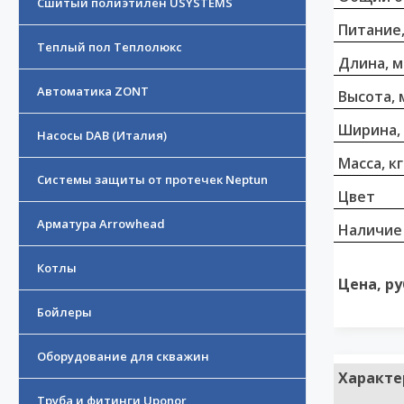
Сшитый полиэтилен USYSTEMS
Питание,
Теплый пол Теплолюкс
Длина, 
Автоматика ZONT
Высота, 
Ширина,
Насосы DAB (Италия)
Масса, кг
Системы защиты от протечек Neptun
Цвет
Арматура Arrowhead
Наличие
Котлы
Цена, ру
Бойлеры
Оборудование для скважин
Характе
Труба и фитинги Uponor