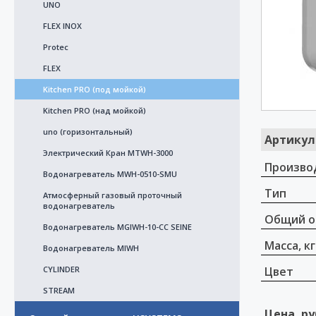
UNO
FLEX INOX
Protec
FLEX
Kitchen PRO (под мойкой)
Kitchen PRO (над мойкой)
uno (горизонтальный)
Артикул
Электрический Кран MTWH-3000
Произво
Водонагреватель MWH-0510-SMU
Тип
Атмосферный газовый проточный
водонагреватель
Общий о
Водонагреватель MGIWH-10-CC SEINE
Масса, кг
Bодонагреватель MIWH
CYLINDER
Цвет
STREAM
Цена, ру