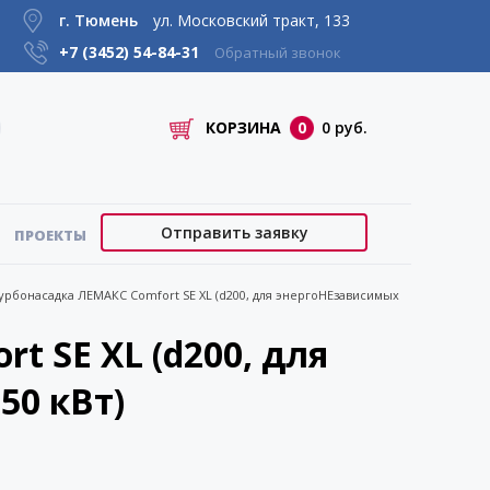
г. Тюмень
ул. Московский тракт, 133
+7 (3452)
54-84-31
Обратный звонок
КОРЗИНА
0
0 руб.
Отправить заявку
ПРОЕКТЫ
урбонасадка ЛЕМАКС Comfort SE XL (d200, для энергоНЕзависимых
t SE XL (d200, для
50 кВт)