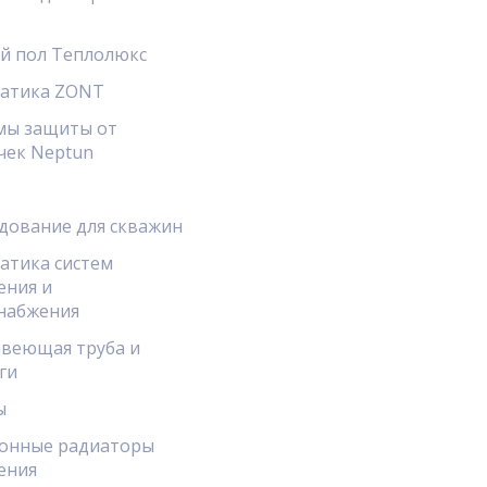
й пол Теплолюкс
атика ZONT
мы защиты от
чек Neptun
дование для скважин
атика систем
ения и
набжения
веющая труба и
ги
ы
онные радиаторы
ения