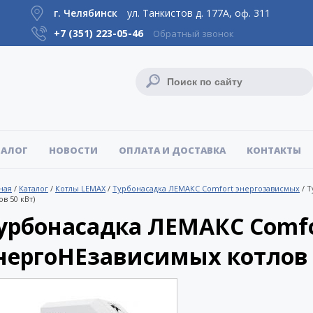
г. Челябинск
ул. Танкистов д. 177А, оф. 311
+7 (351)
223-05-46
Обратный звонок
ТАЛОГ
НОВОСТИ
ОПЛАТА И ДОСТАВКА
КОНТАКТЫ
ная
/
Каталог
/
Котлы LEMAX
/
Турбонасадка ЛЕМАКС Comfort энергозависмых
/
Т
ов 50 кВт)
урбонасадка ЛЕМАКС Comfor
нергоНЕзависимых котлов 