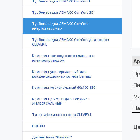
Турбонасадка ЛЕМАКС Comfort L
Турбонасадка ЛЕМАКС Comfort SE
Турбонасадка ЛЕМАКС Comfort
энергозависмых
Турбонасадка ЛЕМАКС Comfort для котлов
CLEVER L
Комплект трехходового клапана с
электроприводом
Ар
Комплект универсальный для
Пр
конденсационных котлов Lemax
Пи
Комплект коаксиальный 60х100-850
Ма
Комплект дымохода СТАНДАРТ
УНИВЕРСАЛЬНЫЙ
На
Тягостабилизатор котла CLEVER L
СОПЛО
Це
Датчик бака "Лемакс"