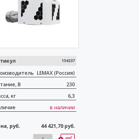
тикул
154237
оизводитель
LEMAX (Россия)
тание, В
230
сса, кг
6,3
личие
в наличии
на, руб.
44 421,70
руб.