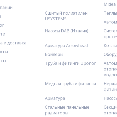
Midea
пании
Сшитый полиэтилен
Теплы
и
USYSTEMS
Автом
ог
Насосы DAB (Италия)
Систе
сти
проте
а и доставка
Арматура Arrowhead
Котлы
акты
Бойлеры
Обору
кты
Труба и фитинги Uponor
Автом
отопл
водос
Медная труба и фитинги
Нержа
фитин
Арматура
Насос
Стальные панельные
Секци
радиаторы
отопл