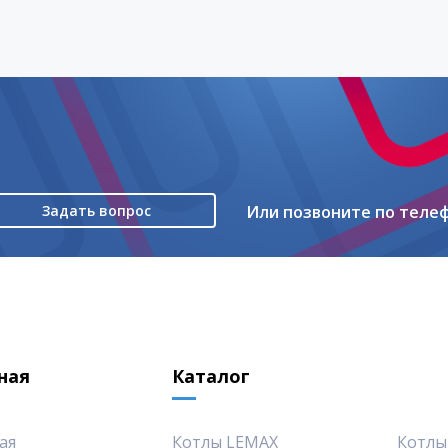
Задать вопрос
Или позвоните по теле
ная
Каталог
ая
Котлы LEMAX
Котлы