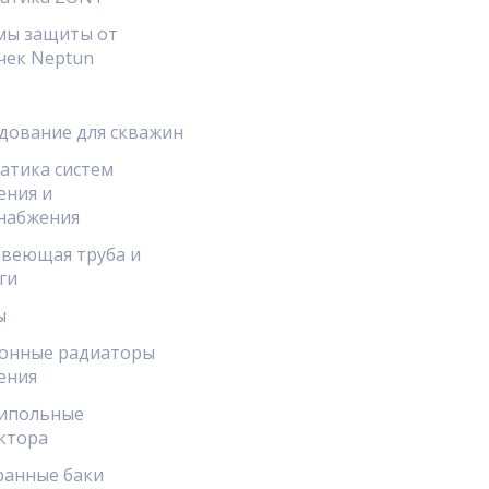
мы защиты от
чек Neptun
дование для скважин
атика систем
ения и
набжения
веющая труба и
ги
ы
онные радиаторы
ения
ипольные
ктора
анные баки