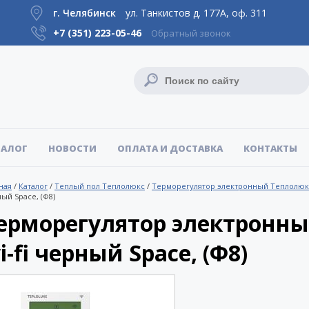
г. Челябинск
ул. Танкистов д. 177А, оф. 311
+7 (351)
223-05-46
Обратный звонок
ТАЛОГ
НОВОСТИ
ОПЛАТА И ДОСТАВКА
КОНТАКТЫ
ная
/
Каталог
/
Теплый пол Теплолюкс
/
Терморегулятор электронный Теплолюк
ый Space, (Ф8)
ерморегулятор электронны
i-fi черный Space, (Ф8)