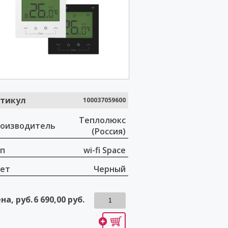
тикул
100037059600
Теплолюкс
оизводитель
(Россия)
п
wi-fi Space
ет
Черный
на, руб.
6 690,00
руб.