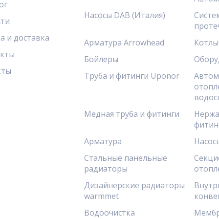
ог
Насосы DAB (Италия)
Систе
сти
проте
а и доставка
Арматура Arrowhead
Котлы
акты
Бойлеры
Обору
кты
Труба и фитинги Uponor
Автом
отопл
водос
Медная труба и фитинги
Нержа
фитин
Арматура
Насос
Стальные панельные
Секци
радиаторы
отопл
Дизайнерские радиаторы
Внутр
warmmet
конве
Водоочистка
Мембр