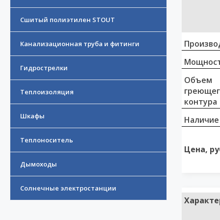
Сшитый полиэтилен STOUT
Произво
Канализационная труба и фитинги
Мощност
Гидрострелки
Объем
греющег
Теплоизоляция
контура
Шкафы
Наличие
Теплоноситель
Цена, ру
Дымоходы
Солнечные электростанции
Характе