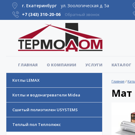
г. Екатеринбург
ул. Зоологическая д. 5а
+7 (343)
310-20-06
Обратный звонок
ГЛАВНАЯ
О КОМПАНИИ
УСЛУГИ
КАТАЛОГ
Котлы LEMAX
Главная
/
Ката
Мат 
Котлы и водонагреватели Midea
Сшитый полиэтилен USYSTEMS
Теплый пол Теплолюкс