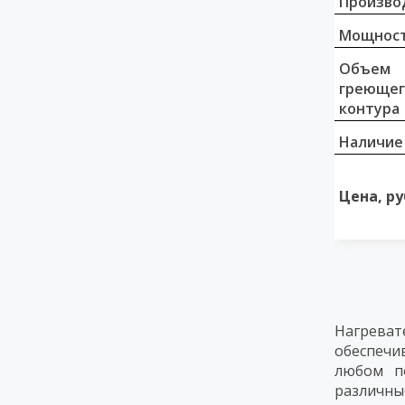
Произво
Мощност
Объем
греющег
контура
Наличие
Цена, ру
Нагреват
обеспечи
любом по
различн