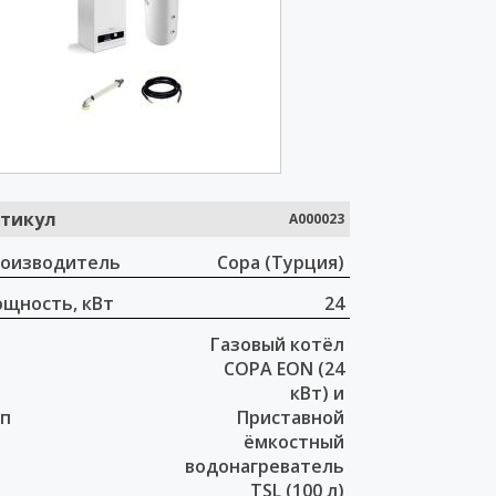
тикул
A000023
оизводитель
Copa (Турция)
щность, кВт
24
Газовый котёл
COPA EON (24
кВт) и
п
Приставной
ёмкостный
водонагреватель
TSL (100 л)