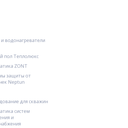
 и водонагреватели
й пол Теплолюкс
атика ZONT
мы защиты от
чек Neptun
дование для скважин
атика систем
ения и
набжения