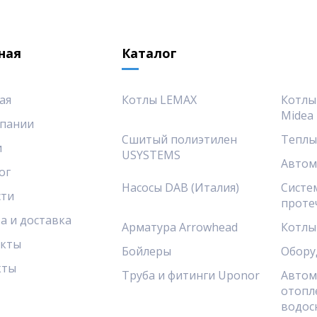
ная
Каталог
ая
Котлы LEMAX
Котлы
Midea
пании
Сшитый полиэтилен
Теплы
и
USYSTEMS
Автом
ог
Насосы DAB (Италия)
Систе
сти
проте
а и доставка
Арматура Arrowhead
Котлы
акты
Бойлеры
Обору
кты
Труба и фитинги Uponor
Автом
отопл
водос