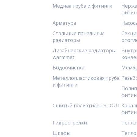
Медная труба и фитинги
Нержа
фитин
Арматура
Насос
Стальные панельные
Секци
радиаторы
отопл
Дизайнерские радиаторы
Внутр
warmmet
конве
Водоочистка
Мембр
Металлопластиковая труба
Резьб
и фитинги
Полип
фитин
Сшитый полиэтилен STOUT
Канал
фитин
Гидрострелки
Тепло
Шкафы
Тепло