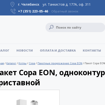
г. Челябинск
ул. Танкистов д. 177А, оф. 311
+7 (351)
223-05-46
Обратный звонок
ТАЛОГ
НОВОСТИ
ОПЛАТА И ДОСТАВКА
КОНТАКТЫ
ная
/
Каталог
/
Котлы
/
Copa
/
Пакетные предложение Copa EON
/
Пакет Copa EON
акет Copa EON, одноконтур
риставной