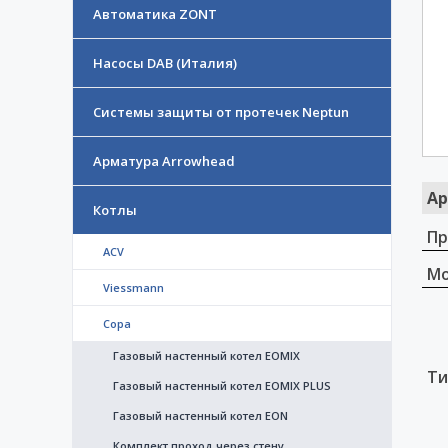
Автоматика ZONT
Насосы DAB (Италия)
Системы защиты от протечек Neptun
Арматура Arrowhead
Ар
Котлы
Пр
ACV
Мо
Viessmann
Copa
Газовый настенный котел EOMIX
Ти
Газовый настенный котел EOMIX PLUS
Газовый настенный котел EON
Комплект проход через стену.