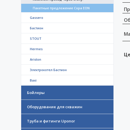
Пакетные предложение Copa EON
Пр
Gassero
Об
Бастион
Ма
STOUT
Hermes
Це
Ariston
Электрокотел Бастион
Baxi
Бойлеры
Оборудование для скважин
Труба и фитинги Uponor