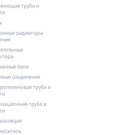
веющая труба и
ги
ы
онные радиаторы
ения
ипольные
ктора
анные баки
овые соединения
ропиленовая труба и
ги
изационная труба и
ги
изоляция
носитель