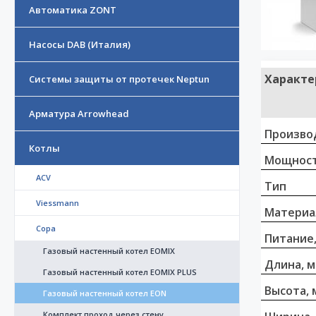
Автоматика ZONT
Насосы DAB (Италия)
Характе
Системы защиты от протечек Neptun
Арматура Arrowhead
Произво
Котлы
Мощност
ACV
Тип
Viessmann
Материа
Copa
Питание,
Газовый настенный котел EOMIX
Длина, 
Газовый настенный котел EOMIX PLUS
Высота, 
Газовый настенный котел EON
Комплект проход через стену.