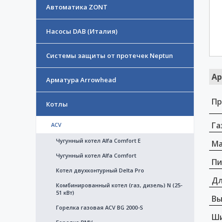
Автоматика ZONT
Насосы DAB (Италия)
Системы защиты от протечек Neptun
Ар
Арматура Arrowhead
Пр
Котлы
Га
ACV
Чугунный котел Alfa Comfort E
Ма
Чугунный котел Alfa Comfort
Пи
Котел двухконтурный Delta Pro
Дл
Комбинированный котел (газ, дизель) N (25-
51 кВт)
Вы
Горелка газовая ACV BG 2000-S
Ши