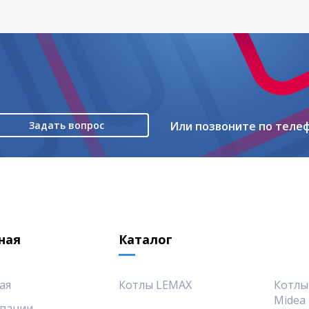
Задать вопрос
Или позвоните по теле
ная
Каталог
ая
Котлы LEMAX
Котлы
Midea
пании