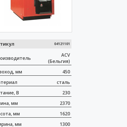
тикул
04121101
ACV
оизводитель
(Бельгия)
зоход, мм
450
териал
сталь
тание, В
230
ина, мм
2370
сота, мм
1620
рина, мм
1300