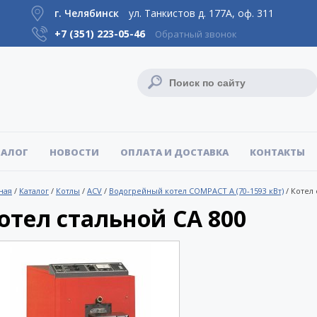
г. Челябинск
ул. Танкистов д. 177А, оф. 311
+7 (351)
223-05-46
Обратный звонок
ТАЛОГ
НОВОСТИ
ОПЛАТА И ДОСТАВКА
КОНТАКТЫ
ная
/
Каталог
/
Котлы
/
ACV
/
Водогрейный котел COMPACT A (70-1593 кВт)
/
Котел 
отел стальной CA 800