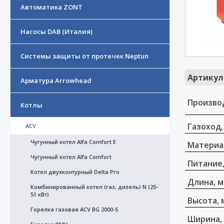
Автоматика ZONT
Насосы DAB (Италия)
Системы защиты от протечек Neptun
Артикул
Арматура Arrowhead
Произво
Котлы
Газоход,
ACV
Чугунный котел Alfa Comfort E
Материа
Чугунный котел Alfa Comfort
Питание,
Котел двухконтурный Delta Pro
Длина, 
Комбинированный котел (газ, дизель) N (25-
51 кВт)
Высота, 
Горелка газовая ACV BG 2000-S
Ширина,