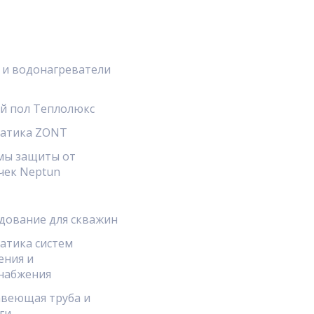
 и водонагреватели
й пол Теплолюкс
атика ZONT
мы защиты от
чек Neptun
дование для скважин
атика систем
ения и
набжения
веющая труба и
ги