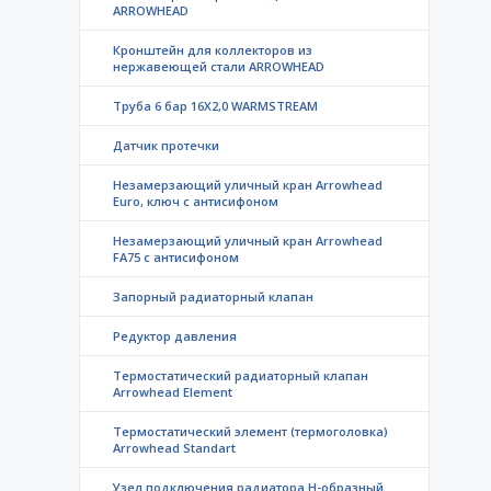
ARROWHEAD
Кронштейн для коллекторов из
нержавеющей стали ARROWHEAD
Труба 6 бар 16X2,0 WARMSTREAM
Датчик протечки
Незамерзающий уличный кран Arrowhead
Euro, ключ с антисифоном
Незамерзающий уличный кран Arrowhead
FA75 с антисифоном
Запорный радиаторный клапан
Редуктор давления
Термостатический радиаторный клапан
Arrowhead Element
Термостатический элемент (термоголовка)
Arrowhead Standart
Узел подключения радиатора H-образный