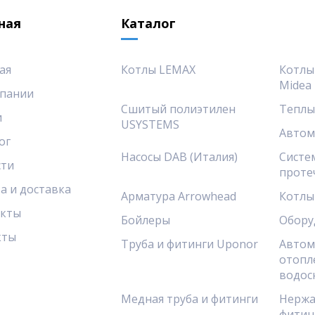
ная
Каталог
ая
Котлы LEMAX
Котлы
Midea
пании
Сшитый полиэтилен
Теплы
и
USYSTEMS
Автом
ог
Насосы DAB (Италия)
Систе
сти
проте
а и доставка
Арматура Arrowhead
Котлы
акты
Бойлеры
Обору
кты
Труба и фитинги Uponor
Автом
отопл
водос
Медная труба и фитинги
Нержа
фитин