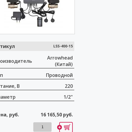
тикул
LSS-400-15
Arrowhead
оизводитель
(Китай)
п
Проводной
тание, В
220
иаметр
1/2"
на, руб.
16 165,50
руб.