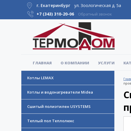
г. Екатеринбург
ул. Зоологическая д. 5а
+7 (343)
310-20-06
Обратный звонок
ГЛАВНАЯ
О КОМПАНИИ
УСЛУГИ
КА
Котлы LEMAX
Глав
пров
С
Котлы и водонагреватели Midea
п
Сшитый полиэтилен USYSTEMS
Теплый пол Теплолюкс