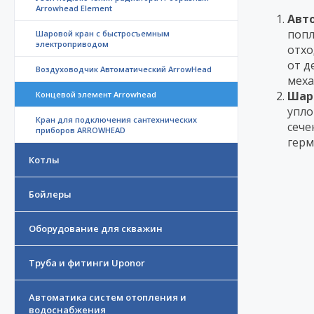
Arrowhead Element
Авт
попл
Шаровой кран с быстросъемным
электроприводом
отхо
от д
Воздуховодчик Автоматический ArrowHead
меха
Шар
Концевой элемент Arrowhead
упло
Кран для подключения сантехнических
сече
приборов ARROWHEAD
герм
Котлы
Бойлеры
Оборудование для скважин
Труба и фитинги Uponor
Автоматика систем отопления и
водоснабжения