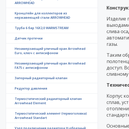
ARROWHEAD
Конструк
Кронштейн для коллекторов из
нержавеющей стали ARROWHEAD
Изделие 
выходами
Труба 6 бар 16X2,0 WARMSTREAM
слива ос
автомати
Датчик протечки
газы.
Незамерзающий уличный кран Arrowhead
Euro, ключ с антисифоном
Таким обр
полотенц
Незамерзающий уличный кран Arrowhead
доступ. 
FA75 с антисифоном
сливному 
Запорный радиаторный клапан
Техниче
Редуктор давления
Корпус к
Термостатический радиаторный клапан
сплав, у
Arrowhead Element
отопления
Термостатический элемент (термоголовка)
стандарт
Arrowhead Standart
Основные
Узел подключения радиатора H-образный