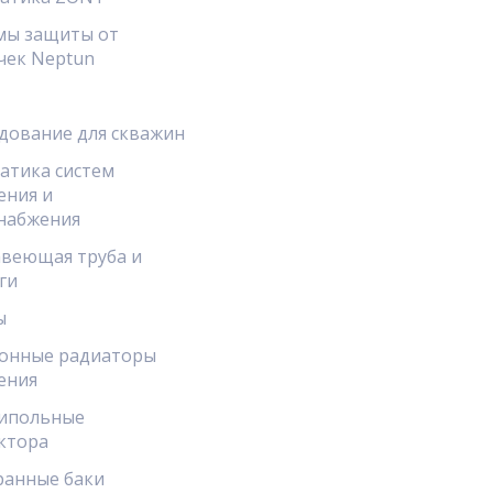
мы защиты от
чек Neptun
дование для скважин
атика систем
ения и
набжения
веющая труба и
ги
ы
онные радиаторы
ения
ипольные
ктора
анные баки