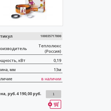
тикул
100035717800
Теплолюкс
оизводитель
(Россия)
щность, кВт
0,19
ина, мм
13м
личие
в наличии
на, руб.
4 190,00
руб.