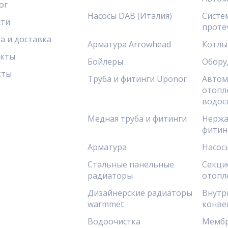
ог
Насосы DAB (Италия)
Систе
сти
проте
а и доставка
Арматура Arrowhead
Котлы
акты
Бойлеры
Обору
кты
Труба и фитинги Uponor
Автом
отопл
водос
Медная труба и фитинги
Нержа
фитин
Арматура
Насос
Стальные панельные
Секци
радиаторы
отопл
Дизайнерские радиаторы
Внутр
warmmet
конве
Водоочистка
Мембр