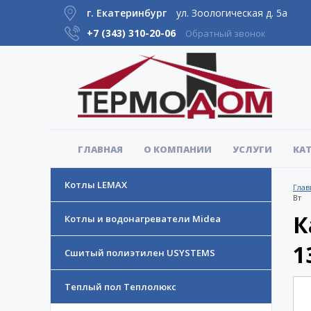
г. Екатеринбург
ул. Зоологическая д. 5а
+7 (343)
310-20-06
Обратный звонок
ГЛАВНАЯ
О КОМПАНИИ
УСЛУГИ
КА
Котлы LEMAX
Глав
Вт
К
Котлы и водонагреватели Midea
1
Сшитый полиэтилен USYSTEMS
Теплый пол Теплолюкс