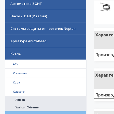
Автоматика ZONT
Насосы DAB (Италия)
Системы защиты от протечек Neptun
Характе
Арматура Arrowhead
Котлы
Произво
ACV
Viessmann
Характе
Copa
Gassero
Произво
Alucon
Wallcon X-treme