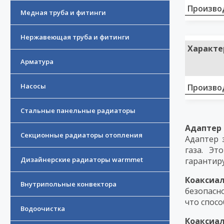
Произво
Медная труба и фитинги
Нержавеющая труба и фитинги
Характе
Арматура
Насосы
Произво
Стальные панельные радиаторы
Адаптер
Секционные радиаторы отопления
Адаптер 
газа. Эт
Дизайнерские радиаторы warmmet
гарантир
Коаксиа
Внутрипольные конвектора
безопасн
что спос
Водоочистка
Коаксиа