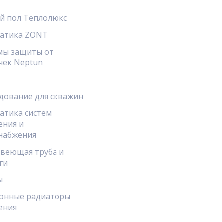
й пол Теплолюкс
атика ZONT
мы защиты от
чек Neptun
дование для скважин
атика систем
ения и
набжения
веющая труба и
ги
ы
онные радиаторы
ения