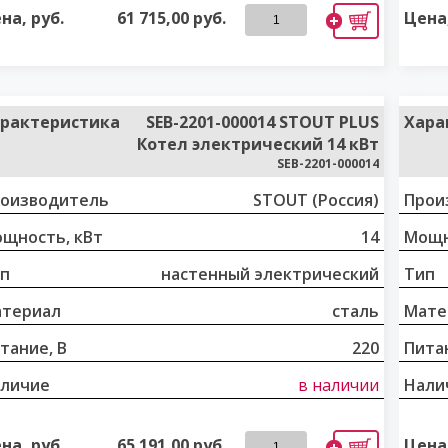
на, руб.
61 715,00
руб.
Цена,
рактеристика
SEB-2201-000014 STOUT PLUS
Хара
Котел электрический 14 кВт
SEB-2201-000014
оизводитель
STOUT (Россия)
Прои
щность, кВт
14
Мощн
п
настенный электрический
Тип
териал
сталь
Мате
тание, В
220
Питан
личие
в наличии
Нали
на, руб.
65 191,00
руб.
Цена,