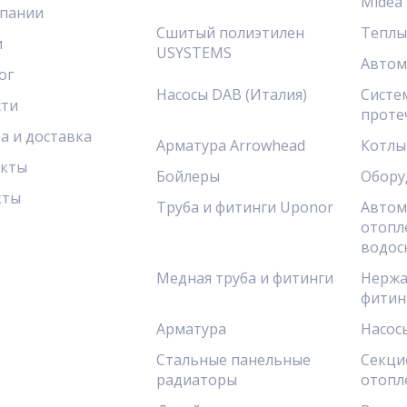
Midea
пании
Сшитый полиэтилен
Теплы
и
USYSTEMS
Автом
ог
Насосы DAB (Италия)
Систе
сти
проте
а и доставка
Арматура Arrowhead
Котлы
акты
Бойлеры
Обору
кты
Труба и фитинги Uponor
Автом
отопл
водос
Медная труба и фитинги
Нержа
фитин
Арматура
Насос
Стальные панельные
Секци
радиаторы
отопл