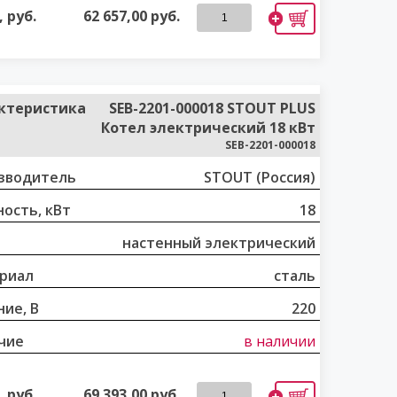
 руб.
62 657,00
руб.
ктеристика
SEB-2201-000018 STOUT PLUS
Котел электрический 18 кВт
SEB-2201-000018
зводитель
STOUT (Россия)
ость, кВт
18
настенный электрический
риал
сталь
ие, В
220
чие
в наличии
 руб.
69 393,00
руб.