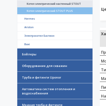
Котел электрический настенный STOUT
Це
Котел электрический STOUT PLUS
Hermes
Ariston
Ха
Электрокотел Бастион
Baxi
Пр
Бойлеры
Мо
Оборудование для скважин
Ти
Труба и фитинги Uponor
Ма
Пи
Автоматика систем отопления и
водоснабжения
На
Медная труба и фитинги