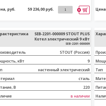
на, руб.
59 236,00
руб.
Цена,
рактеристика
SEB-2201-000009 STOUT PLUS
Хара
Котел электрический 9 кВт
SEB-2201-000009
оизводитель
STOUT (Россия)
Прои
щность, кВт
9
Мощн
п
настенный электрический
Тип
териал
сталь
Мате
тание, В
220
Питан
личие
в наличии
Нали