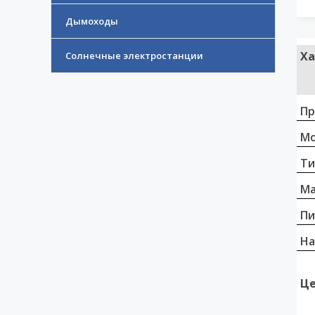
Дымоходы
Ха
Солнечные электростанции
Пр
Мо
Ти
Ма
Пи
На
Це