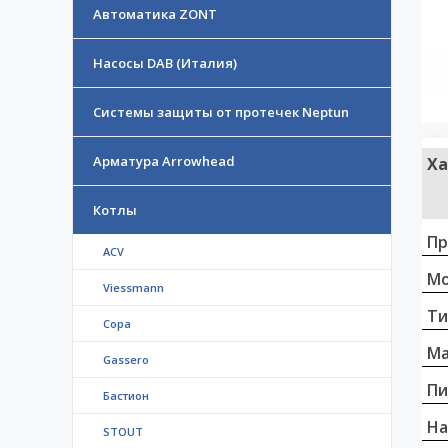
Автоматика ZONT
Насосы DAB (Италия)
Системы защиты от протечек Neptun
Арматура Arrowhead
Ха
Котлы
Пр
ACV
Мо
Viessmann
Ти
Copa
Ма
Gassero
Пи
Бастион
На
STOUT