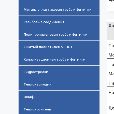
Металлопластиковая труба и фитинги
Резьбовые соединения
Ха
Полипропиленовая труба и фитинги
Пр
Сшитый полиэтилен STOUT
Мо
Канализационная труба и фитинги
Ти
Гидрострелки
Ма
Пи
Теплоизоляция
На
Шкафы
Це
Теплоноситель