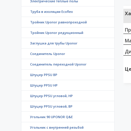
Электрические теплые полы
Труба в изоляции Ecoflex
Ха
Тройник Uponor равнопроходной
Пр
Тройник Uponor редукционный
Ма
Заглушка для трубы Uponor
Д
Соединитель Uponor
Соединитель переходной Uponor
Це
Штуцер PPSU ВР
Штуцер PPSU НР
Штуцер PPSU угловой, НР
Штуцер PPSU угловой, ВР
Угольник 90 UPONOR Q&Е
Угольник с внутренней резьбой