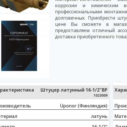
коррозии и химическим в
профессиональными монтажник
долговечных. Приобрести шт
цене Вы сможете в магаз
предоставляем отличный ассо
доставка приобретенного това
рактеристика
Штуцер латунный 16-1/2"ВР
Хара
1023009
оизводитель
Uponor (Финляндия)
Прои
териал
латунь
Мате
иаметр
16-1/2"
Диам