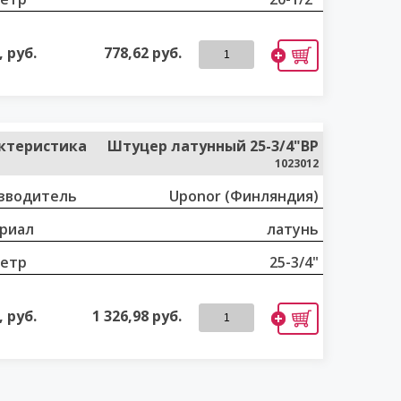
 руб.
778,62
руб.
ктеристика
Штуцер латунный 25-3/4"ВР
1023012
зводитель
Uponor (Финляндия)
риал
латунь
етр
25-3/4"
 руб.
1 326,98
руб.