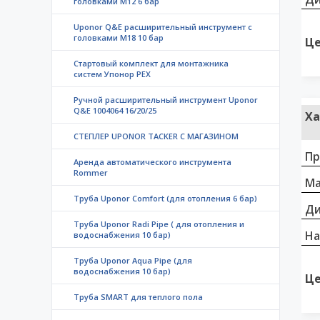
головками M12 6 бар
Uponor Q&E расширительный инструмент с
головками M18 10 бар
Це
Стартовый комплект для монтажника
систем Упонор РЕХ
Ручной расширительный инструмент Uponor
Q&E 1004064 16/20/25
Ха
СТЕПЛЕР UPONOR TACKER С МАГАЗИНОМ
Пр
Аренда автоматического инструмента
Rommer
Ма
Труба Uponor Comfort (для отопления 6 бар)
Д
Труба Uponor Radi Pipe ( для отопления и
На
водоснабжения 10 бар)
Труба Uponor Aqua Pipe (для
водоснабжения 10 бар)
Це
Труба SMART для теплого пола