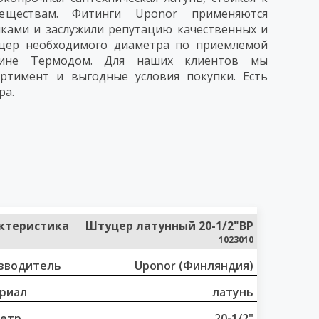
еществам. Фитинги Uponor применяются
ами и заслужили репутацию качественных и
уцер необходимого диаметра по приемлемой
ине Термодом. Для наших клиентов мы
ртимент и выгодные условия покупки. Есть
ра.
ктеристика
Штуцер латунный 20-1/2"ВР
1023010
зводитель
Uponor (Финляндия)
риал
латунь
етр
20-1/2"