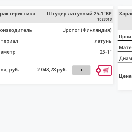
рактеристика
Штуцер латунный 25-1"ВР
Хара
1023013
оизводитель
Uponor (Финляндия)
Прои
териал
латунь
Мате
иаметр
25-1"
Диам
на, руб.
2 043,78
руб.
Цена,