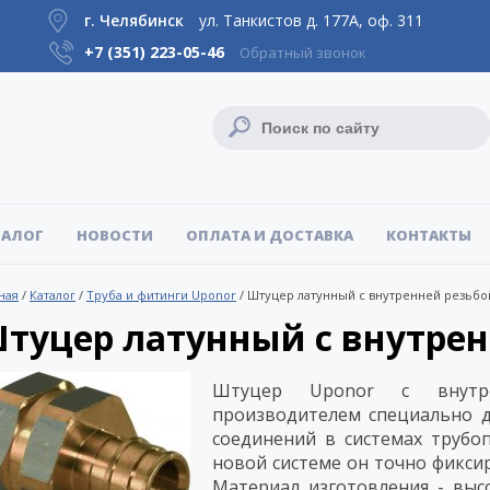
г. Челябинск
ул. Танкистов д. 177А, оф. 311
+7 (351)
223-05-46
Обратный звонок
ТАЛОГ
НОВОСТИ
ОПЛАТА И ДОСТАВКА
КОНТАКТЫ
ная
/
Каталог
/
Труба и фитинги Uponor
/
Штуцер латунный с внутренней резьбо
туцер латунный с внутрен
Штуцер Uponor с внутре
производителем специально д
соединений в системах трубо
новой системе он точно фиксир
Материал изготовления - высо