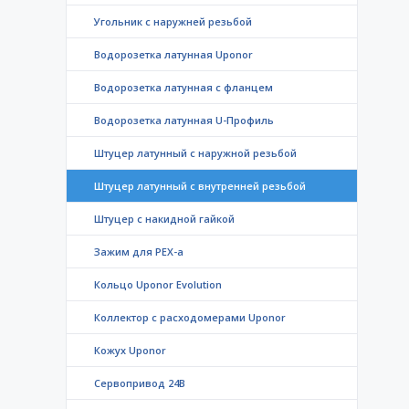
Угольник с наружней резьбой
Водорозетка латунная Uponor
Водорозетка латунная с фланцем
Водорозетка латунная U-Профиль
Штуцер латунный с наружной резьбой
Штуцер латунный с внутренней резьбой
Штуцер с накидной гайкой
Зажим для PEX-a
Кольцо Uponor Evolution
Коллектор с расходомерами Uponor
Кожух Uponor
Сервопривод 24В