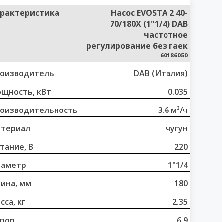
рактеристика
Насос EVOSTA 2 40-
70/180X (1"1/4) DAB
частотное
регулирование без гаек
60186050
оизводитель
DAB (Италия)
щность, кВт
0.035
оизводительность
3.6 м³/ч
териал
чугун
тание, В
220
иаметр
1"1/4
ина, мм
180
сса, кг
2.35
пор
6.9