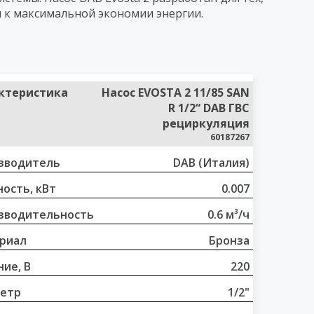
я к максимальной экономии энергии.
ктеристика
Насос EVOSTA 2 11/85 SAN
R 1/2“ DAB ГВС
рециркуляция
60187267
зводитель
DAB (Италия)
ость, кВт
0.007
зводительность
0.6 м³/ч
риал
Бронза
ие, В
220
етр
1/2"