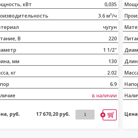
щность, кВт
0,035
Мощн
оизводительность
3.6 м³/ч
Прои
териал
чугун
Мате
тание, В
220
Питан
иаметр
1 1/2"
Диам
ина, мм
130
Длин
сса, кг
2.02
Масса
пор
6.9
Напо
личие
в наличии
Нали
на, руб.
17 670,20
руб.
Цена,