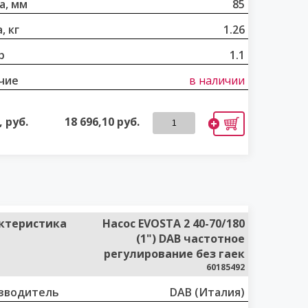
а, мм
85
, кг
1.26
р
1.1
чие
в наличии
 руб.
18 696,10
руб.
ктеристика
Насос EVOSTA 2 40-70/180
(1") DAB частотное
регулирование без гаек
60185492
зводитель
DAB (Италия)