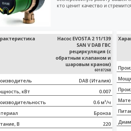
кто ценит качество и стремитс
рактеристика
Насос EVOSTA 2 11/139
Хара
SAN V DAB ГВС
рециркуляция (с
обратным клапаном и
шаровым краном)
Прои
60187268
Мощн
оизводитель
DAB (Италия)
Прои
щность, кВт
0.007
Мате
оизводительность
0.6 м³/ч
Питан
териал
Бронза
Диам
тание, В
220