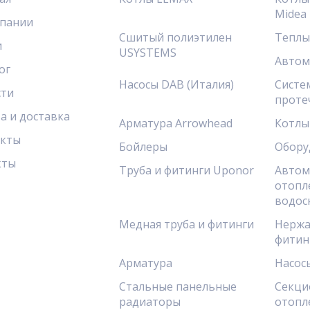
Midea
пании
Сшитый полиэтилен
Теплы
и
USYSTEMS
Автом
ог
Насосы DAB (Италия)
Систе
сти
проте
а и доставка
Арматура Arrowhead
Котлы
акты
Бойлеры
Обору
кты
Труба и фитинги Uponor
Автом
отопл
водос
Медная труба и фитинги
Нержа
фитин
Арматура
Насос
Стальные панельные
Секци
радиаторы
отопл