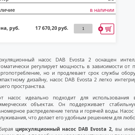
личие
в наличии
на, руб.
17 670,20
руб.
ркуляционный насос DAB Evosta 2 оснащен интелл
томатически регулирует мощность в зависимости от п
ергопотребление, но и продлевает срок службы обор
мпактному дизайну, насос DAB Evosta 2 легко интегри
шего пространства.
от насос идеально подходит для использования 
ммерческих объектах. Он поддерживает стабильну
вномерное распределение тепла и горячей воды. Насос 
служивания, что делает его удобным решением для любо
бирая
циркуляционный насос DAB Evosta 2,
вы инве