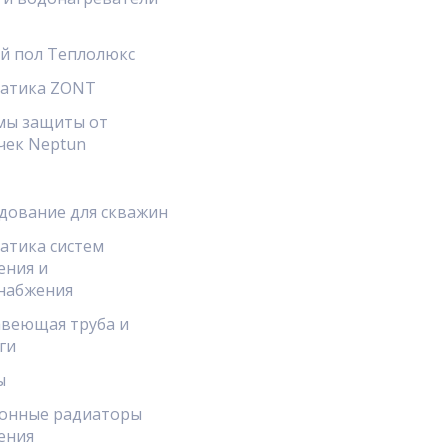
й пол Теплолюкс
атика ZONT
мы защиты от
чек Neptun
дование для скважин
атика систем
ения и
набжения
веющая труба и
ги
ы
онные радиаторы
ения