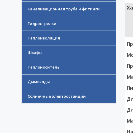
Ха
Канализационная труба и фитинги
Гидрострелки
Теплоизоляция
Пр
Шкафы
Мо
Пр
Теплоноситель
Ма
Дымоходы
Пи
Солнечные электростанции
Д
Дл
Ма
На