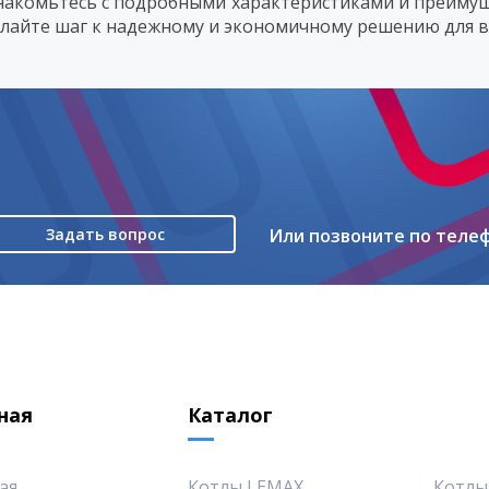
накомьтесь с подробными характеристиками и преимуще
елайте шаг к надежному и экономичному решению для в
Задать вопрос
Или позвоните по теле
ная
Каталог
ая
Котлы LEMAX
Котлы