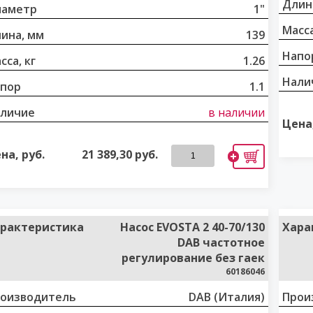
Длин
иаметр
1"
Масса
ина, мм
139
Напо
сса, кг
1.26
Нали
пор
1.1
личие
в наличии
Цена,
на, руб.
21 389,30
руб.
рактеристика
Насос EVOSTA 2 40-70/130
Хара
DAB частотное
регулирование без гаек
60186046
оизводитель
DAB (Италия)
Прои