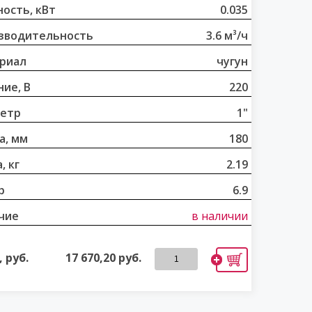
ость, кВт
0.035
зводительность
3.6 м³/ч
риал
чугун
ие, В
220
етр
1"
а, мм
180
, кг
2.19
р
6.9
чие
в наличии
 руб.
17 670,20
руб.