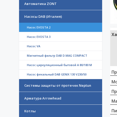
Автоматика ZONT
Насосы DAB (Италия)
Насос EVOSTA 2
Ха
Насос EVOSTA 3
Насос VA
Магнитный фильтр DAB D.MAG COMPACT
Насос циркуляционный бытовой A 80/180 M
Пр
Насос фекальный DAB GENIX 130 V230/50
Мо
Системы защиты от протечек Neptun
Пр
Арматура Arrowhead
Ма
Пи
Котлы