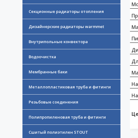
Мо
Секционные радиаторы отопления
Пр
Дизайнерские радиаторы warmmet
Ма
Пи
Внутрипольные конвектора
Д
Водоочистка
Дл
Мембранные баки
Ма
На
Металлопластиковая труба и фитинги
На
Резьбовые соединения
Це
Полипропиленовая труба и фитинги
Сшитый полиэтилен STOUT