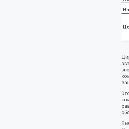
На
Це
Ци
ав
эн
ко
ва
Эт
ко
ра
об
Вы