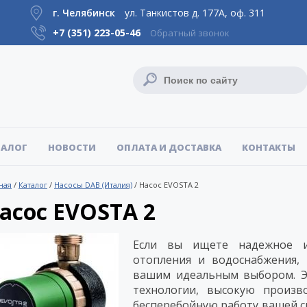
г. Челябинск
ул. Танкистов д. 177А, оф. 311
+7 (351)
223-05-46
Обратный звонок
ТАЛОГ
НОВОСТИ
ОПЛАТА И ДОСТАВКА
КОНТАКТЫ
ная
/
Каталог
/
Насосы DAB (Италия)
/
Насос EVOSTA 2
асос EVOSTA 2
Если вы ищете надежное и
отопления и водоснабжения, 
вашим идеальным выбором. Эт
технологии, высокую произво
бесперебойную работу вашей си