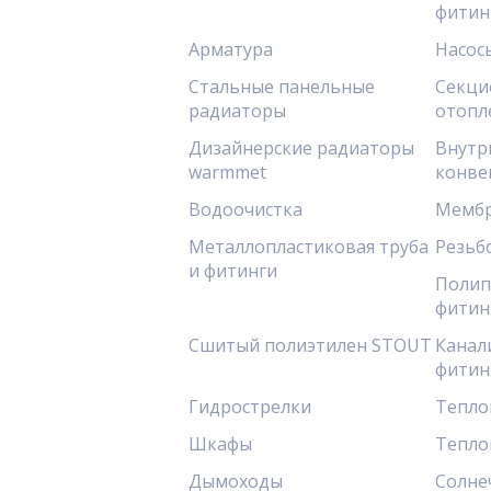
фитин
Арматура
Насос
Стальные панельные
Секци
радиаторы
отопл
Дизайнерские радиаторы
Внутр
warmmet
конве
Водоочистка
Мембр
Металлопластиковая труба
Резьб
и фитинги
Полип
фитин
Сшитый полиэтилен STOUT
Канал
фитин
Гидрострелки
Тепло
Шкафы
Тепло
Дымоходы
Солне