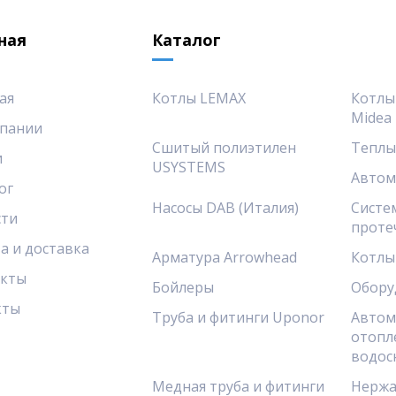
ная
Каталог
ая
Котлы LEMAX
Котлы
Midea
пании
Сшитый полиэтилен
Теплы
и
USYSTEMS
Автом
ог
Насосы DAB (Италия)
Систе
сти
проте
а и доставка
Арматура Arrowhead
Котлы
акты
Бойлеры
Обору
кты
Труба и фитинги Uponor
Автом
отопл
водос
Медная труба и фитинги
Нержа