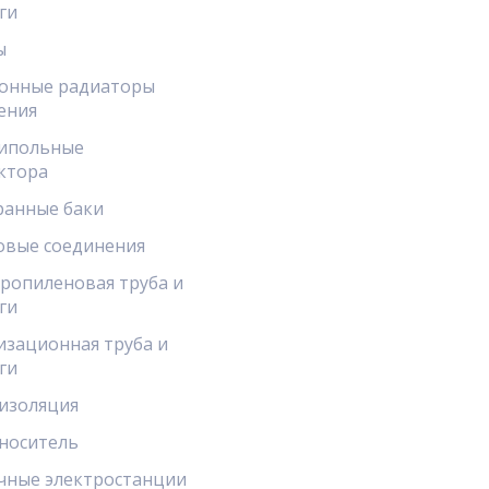
ги
ы
онные радиаторы
ения
ипольные
ктора
анные баки
овые соединения
ропиленовая труба и
ги
изационная труба и
ги
изоляция
носитель
чные электростанции