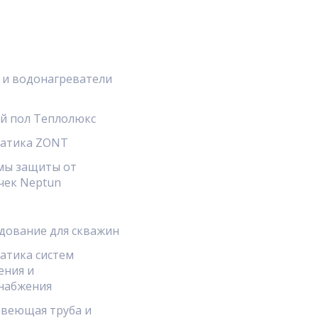
 и водонагреватели
й пол Теплолюкс
атика ZONT
мы защиты от
чек Neptun
дование для скважин
атика систем
ения и
набжения
веющая труба и