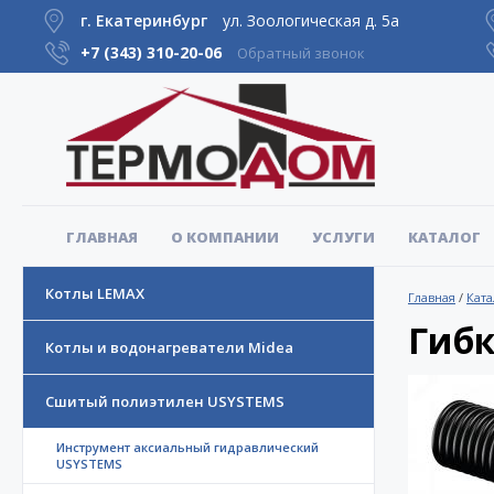
г. Екатеринбург
ул. Зоологическая д. 5а
+7 (343)
310-20-06
Обратный звонок
ГЛАВНАЯ
О КОМПАНИИ
УСЛУГИ
КАТАЛОГ
Котлы LEMAX
Главная
/
Ката
Гибк
Котлы и водонагреватели Midea
Сшитый полиэтилен USYSTEMS
Инструмент аксиальный гидравлический
USYSTEMS