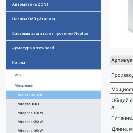
Автоматика ZONT
Насосы DAB (Италия)
Системы защиты от протечек Neptun
Арматура Arrowhead
Артикул
Котлы
Произво
ACV
Viessmann
Мощност
VITOTRON 100
Общий о
Vitogas 100-F
л
Vitopend 100-W
Питание,
Vitodens 050-W
Длина, 
Vitodens 100-W