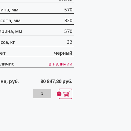
ина, мм
570
сота, мм
820
рина, мм
570
сса, кг
32
ет
черный
личие
в наличии
на, руб.
80 847,80
руб.