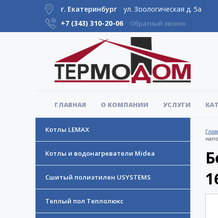
г. Екатеринбург
ул. Зоологическая д. 5а
+7 (343)
310-20-06
Обратный звонок
ГЛАВНАЯ
О КОМПАНИИ
УСЛУГИ
КА
Котлы LEMAX
Глав
напо
Б
Котлы и водонагреватели Midea
1
Сшитый полиэтилен USYSTEMS
Теплый пол Теплолюкс