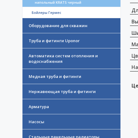
напольный KRATS черный
Дл
Бойлеры Гермес
Вы
Оборудование для скважин
Ши
Труба и фитинги Uponor
Ма
Цв
Автоматика систем отопления и
водоснабжения
На
Медная труба и фитинги
Це
Нержавеющая труба и фитинги
Арматура
Насосы
Стальные панельные радиаторы