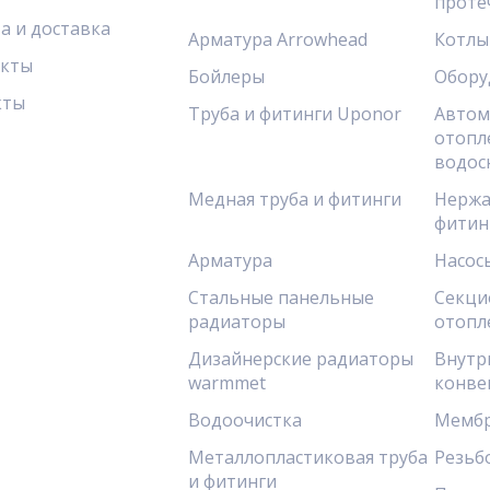
проте
а и доставка
Арматура Arrowhead
Котлы
акты
Бойлеры
Обору
кты
Труба и фитинги Uponor
Автом
отопл
водос
Медная труба и фитинги
Нержа
фитин
Арматура
Насос
Стальные панельные
Секци
радиаторы
отопл
Дизайнерские радиаторы
Внутр
warmmet
конве
Водоочистка
Мембр
Металлопластиковая труба
Резьб
и фитинги