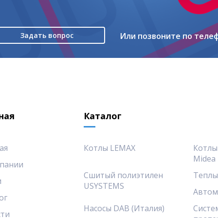
Задать вопрос
Или позвоните по теле
ная
Каталог
ая
Котлы LEMAX
Котлы
Midea
пании
Сшитый полиэтилен
Теплы
и
USYSTEMS
Автом
ог
Насосы DAB (Италия)
Систе
сти