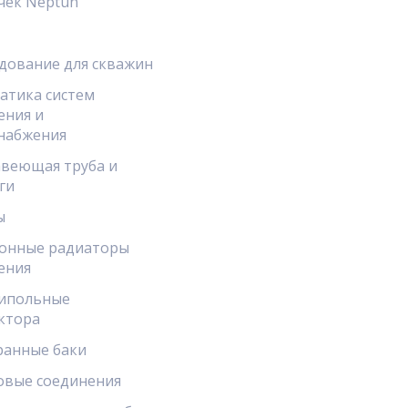
чек Neptun
дование для скважин
атика систем
ения и
набжения
веющая труба и
ги
ы
онные радиаторы
ения
ипольные
ктора
анные баки
овые соединения