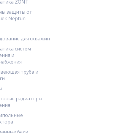
атика ZONT
мы защиты от
чек Neptun
дование для скважин
атика систем
ения и
набжения
веющая труба и
ги
ы
онные радиаторы
ения
ипольные
ктора
анные баки