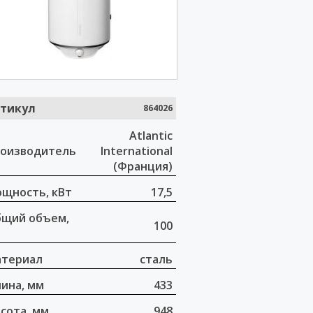
тикул
864026
Atlantic
оизводитель
International
(Франция)
щность, кВт
17,5
щий объем,
100
териал
сталь
ина, мм
433
сота, мм
948