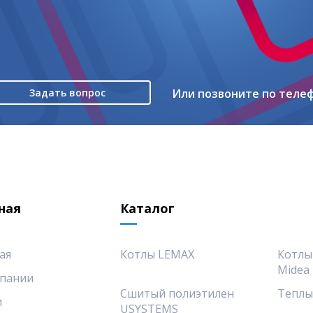
Задать вопрос
Или позвоните по теле
ная
Каталог
ая
Котлы LEMAX
Котлы
Midea
пании
Сшитый полиэтилен
Теплы
и
USYSTEMS