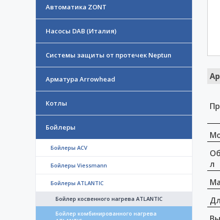
Автоматика ZONT
Насосы DAB (Италия)
Системы защиты от протечек Neptun
Ар
Арматура Arrowhead
Котлы
Пр
Бойлеры
Мо
Бойлеры ACV
Об
л
Бойлеры Viessmann
Ма
Бойлеры ATLANTIC
Бойлер косвенного нагрева ATLANTIC
Дл
Бойлер комбинированного нагрева
Вы