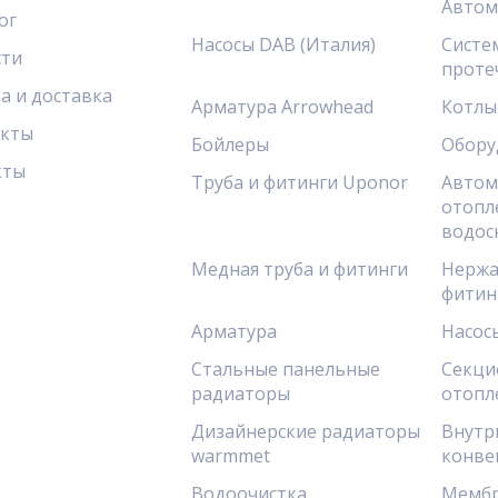
Автом
ог
Насосы DAB (Италия)
Систе
сти
проте
а и доставка
Арматура Arrowhead
Котлы
акты
Бойлеры
Обору
кты
Труба и фитинги Uponor
Автом
отопл
водос
Медная труба и фитинги
Нержа
фитин
Арматура
Насос
Стальные панельные
Секци
радиаторы
отопл
Дизайнерские радиаторы
Внутр
warmmet
конве
Водоочистка
Мембр